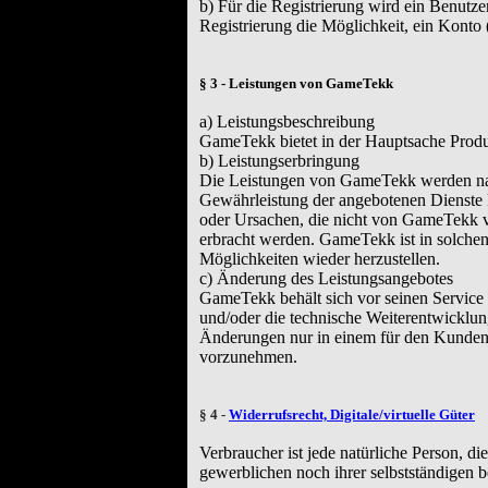
b) Für die Registrierung wird ein Benutz
Registrierung die Möglichkeit, ein Kont
§ 3 - Leistungen von GameTekk
a) Leistungsbeschreibung
GameTekk bietet in der Hauptsache Produk
b) Leistungserbringung
Die Leistungen von GameTekk werden na
Gewährleistung der angebotenen Dienste k
oder Ursachen, die nicht von GameTekk ve
erbracht werden. GameTekk ist in solche
Möglichkeiten wieder herzustellen.
c) Änderung des Leistungsangebotes
GameTekk behält sich vor seinen Service 
und/oder die technische Weiterentwicklung
Änderungen nur in einem für den Kunden
vorzunehmen.
§ 4 -
Widerrufsrecht, Digitale/virtuelle Güter
Verbraucher ist jede natürliche Person, d
gewerblichen noch ihrer selbstständigen 