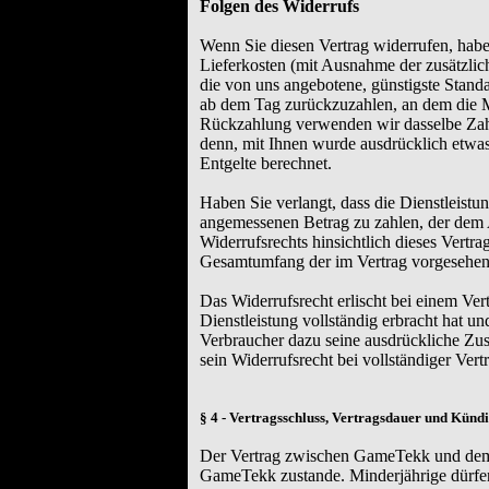
Folgen des Widerrufs
Wenn Sie diesen Vertrag widerrufen, haben
Lieferkosten (mit Ausnahme der zusätzlich
die von uns angebotene, günstigste Stand
ab dem Tag zurückzuzahlen, an dem die Mit
Rückzahlung verwenden wir dasselbe Zahlu
denn, mit Ihnen wurde ausdrücklich etwa
Entgelte berechnet.
Haben Sie verlangt, dass die Dienstleistu
angemessenen Betrag zu zahlen, der dem 
Widerrufsrechts hinsichtlich dieses Vertra
Gesamtumfang der im Vertrag vorgesehene
Das Widerrufsrecht erlischt bei einem Ve
Dienstleistung vollständig erbracht hat u
Verbraucher dazu seine ausdrückliche Zus
sein Widerrufsrecht bei vollständiger Ver
§ 4 - Vertragsschluss, Vertragsdauer und Künd
Der Vertrag zwischen GameTekk und dem
GameTekk zustande. Minderjährige dürfe