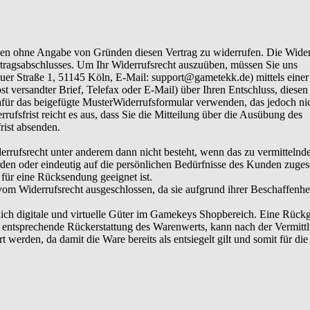
gen ohne Angabe von Gründen diesen Vertrag zu widerrufen. Die Widerr
tragsabschlusses. Um Ihr Widerrufsrecht auszuüben, müssen Sie uns
auer Straße 1, 51145 Köln, E-Mail:
support@gametekk.de
) mittels einer
st versandter Brief, Telefax oder E-Mail) über Ihren Entschluss, diesen
afür das beigefügte MusterWiderrufsformular verwenden, das jedoch ni
rufsfrist reicht es aus, dass Sie die Mitteilung über die Ausübung des
rist absenden.
errufsrecht unter anderem dann nicht besteht, wenn das zu vermittelnd
den oder eindeutig auf die persönlichen Bedürfnisse des Kunden zuges
 für eine Rücksendung geeignet ist.
 vom Widerrufsrecht ausgeschlossen, da sie aufgrund ihrer Beschaffenhei
lich digitale und virtuelle Güter im Gamekeys Shopbereich. Eine Rück
e entsprechende Rückerstattung des Warenwerts, kann nach der Vermitt
t werden, da damit die Ware bereits als entsiegelt gilt und somit für die