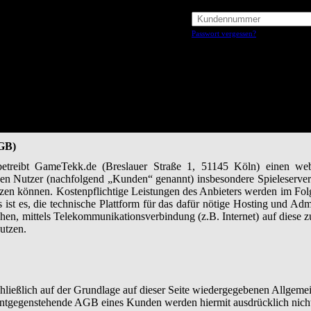
Passwort vergessen?
AGB)
reibt GameTekk.de (Breslauer Straße 1, 51145 Köln) einen webb
 den Nutzer (nachfolgend „Kunden“ genannt) insbesondere Spieleserver 
utzen können. Kostenpflichtige Leistungen des Anbieters werden im Fol
ist es, die technische Plattform für das dafür nötige Hosting und Admi
en, mittels Telekommunikationsverbindung (z.B. Internet) auf diese z
nutzen.
hließlich auf der Grundlage auf dieser Seite wiedergegebenen Allgeme
tgegenstehende AGB eines Kunden werden hiermit ausdrücklich nich