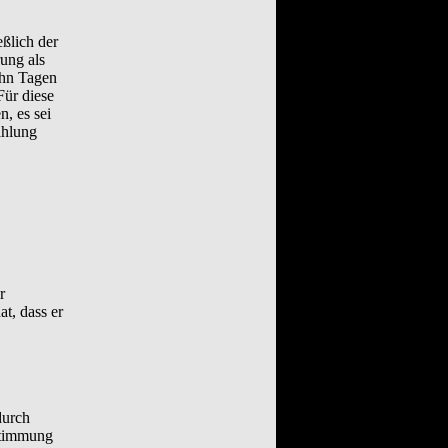
eßlich der
rung als
ehn Tagen
Für diese
, es sei
ahlung
r
t, dass er
durch
stimmung