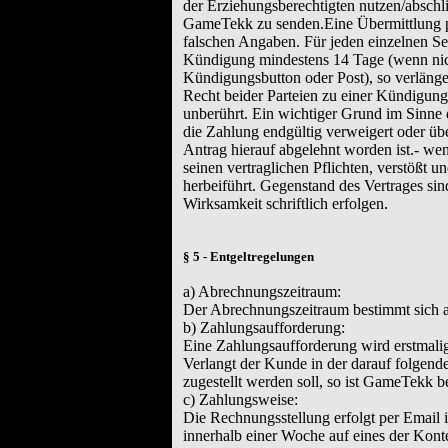
der Erziehungsberechtigten nutzen/abschli
GameTekk zu senden.Eine Übermittlung per
falschen Angaben. Für jeden einzelnen Ser
Kündigung mindestens 14 Tage (wenn nich
Kündigungsbutton oder Post), so verlänger
Recht beider Parteien zu einer Kündigu
unberührt. Ein wichtiger Grund im Sinne d
die Zahlung endgültig verweigert oder üb
Antrag hierauf abgelehnt worden ist.- we
seinen vertraglichen Pflichten, verstößt
herbeiführt. Gegenstand des Vertrages si
Wirksamkeit schriftlich erfolgen.
§ 5 - Entgeltregelungen
a) Abrechnungszeitraum:
Der Abrechnungszeitraum bestimmt sich a
b) Zahlungsaufforderung:
Eine Zahlungsaufforderung wird erstmalig
Verlangt der Kunde in der darauf folgend
zugestellt werden soll, so ist GameTekk b
c) Zahlungsweise:
Die Rechnungsstellung erfolgt per Email
innerhalb einer Woche auf eines der Kon