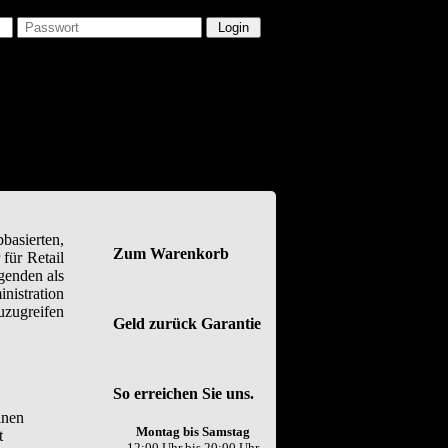
asierten,
Zum Warenkorb
für Retail
genden als
nistration
uzugreifen
Geld zurück Garantie
So erreichen Sie uns.
inen
Montag bis Samstag
t
12:00 Uhr bis 20:00 Uhr