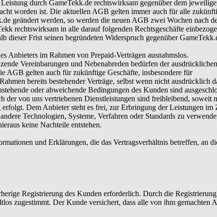
die Leistung durch GameTekk.de rechtswirksam gegenüber dem jeweili
bracht worden ist. Die aktuellen AGB gelten immer auch für alle zukünft
k.de geändert werden, so werden die neuen AGB zwei Wochen nach d
ekk rechtswirksam in alle darauf folgenden Rechtsgeschäfte einbezogen
rhalb dieser Frist seinen begründeten Widerspruch gegenüber GameTekk.
 des Anbieters im Rahmen von Prepaid-Verträgen ausnahmslos.
zende Vereinbarungen und Nebenabreden bedürfen der ausdrückliche
Die AGB gelten auch für zukünftige Geschäfte, insbesondere für
Rahmen bereits bestehender Verträge, selbst wenn nicht ausdrücklich d
stehende oder abweichende Bedingungen des Kunden sind ausgeschlo
 der von uns vertriebenen Dienstleistungen sind freibleibend, soweit n
g erfolgt. Dem Anbieter steht es frei, zur Erbringung der Leistungen im
. andere Technologien, Systeme, Verfahren oder Standards zu verwende
eraus keine Nachteile entstehen.
nformationen und Erklärungen, die das Vertragsverhältnis betreffen, an d
orherige Registrierung des Kunden erforderlich. Durch die Registrierun
tlos zugestimmt. Der Kunde versichert, dass alle von ihm gemachten 