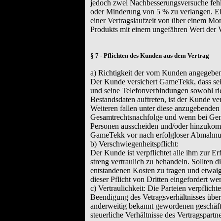
jedoch zwei Nachbesserungsversuche feh
oder Minderung von 5 % zu verlangen. Ei
einer Vertragslaufzeit von über einem Mon
Produkts mit einem ungefähren Wert der 
§ 7 - Pflichten des Kunden aus dem Vertrag
a) Richtigkeit der vom Kunden angegebe
Der Kunde versichert GameTekk, dass se
und seine Telefonverbindungen sowohl ric
Bestandsdaten auftreten, ist der Kunde ve
Weiteren fallen unter diese anzugebenden 
Gesamtrechtsnachfolge und wenn bei Gem
Personen ausscheiden und/oder hinzukomm
GameTekk vor nach erfolgloser Abmahnun
b) Verschwiegenheitspflicht:
Der Kunde ist verpflichtet alle ihm zur E
streng vertraulich zu behandeln. Sollten 
entstandenen Kosten zu tragen und etwaig
dieser Pflicht von Dritten eingefordert w
c) Vertraulichkeit: Die Parteien verpflich
Beendigung des Vetragsverhältnisses über
anderweitig bekannt gewordenen geschäftl
steuerliche Verhältnisse des Vertragspart