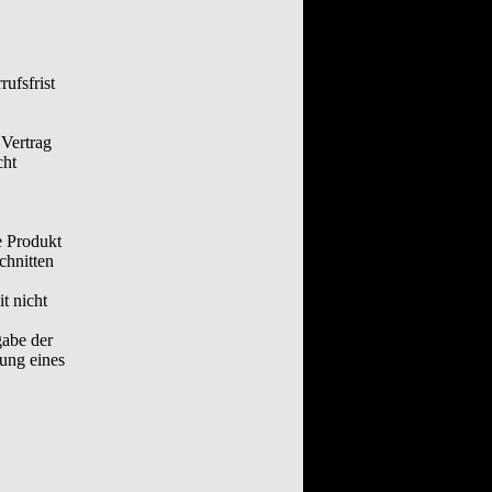
ufsfrist
 Vertrag
cht
e Produkt
chnitten
t nicht
gabe der
lung eines