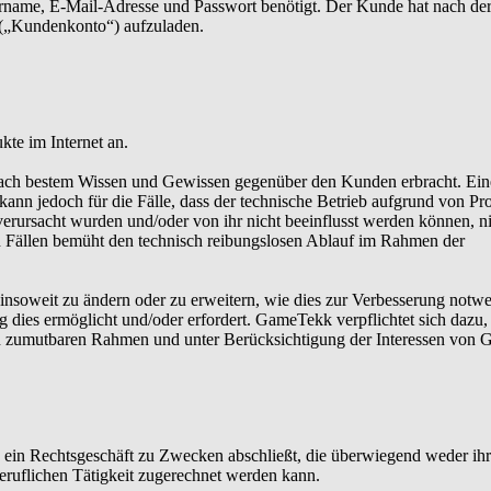
ername, E-Mail-Adresse und Passwort benötigt. Der Kunde hat nach de
o („Kundenkonto“) aufzuladen.
te im Internet an.
ch bestem Wissen und Gewissen gegenüber den Kunden erbracht. Ein
ann jedoch für die Fälle, dass der technische Betrieb aufgrund von P
rursacht wurden und/oder von ihr nicht beeinflusst werden können, n
n Fällen bemüht den technisch reibungslosen Ablauf im Rahmen der
insoweit zu ändern oder zu erweitern, wie dies zur Verbesserung notw
 dies ermöglicht und/oder erfordert. GameTekk verpflichtet sich dazu,
 zumutbaren Rahmen und unter Berücksichtigung der Interessen von
ie ein Rechtsgeschäft zu Zwecken abschließt, die überwiegend weder ihr
beruflichen Tätigkeit zugerechnet werden kann.