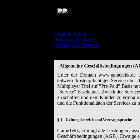
Prepaid vServer
TeamSpeak 3 Server
Webspace & Domains
Allgemeine Geschäftsbedingungen (
Unter der Domain www.gametekk.de bet
teilweise kostenpflichtigen Service über
Multiplayer Titel auf "Pre-Paid" Basis n
„Service“ bezeichnet. Zweck der Services 
zu schaffen und dem Kunden zu ermöglich
und die Funktionalitäten der Services zu 
§ 1 - Geltungsbereich und Vertragssprache
GameTekk, erbringt alle Leistungen aussc
Geschäftsbedingungen (AGB). Etwaige en