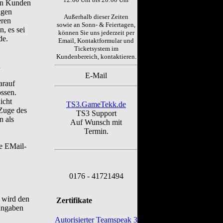
gen Kunden
igen
Außerhalb dieser Zeiten
eren
sowie an Sonn- & Feiertagen,
, es sei
können Sie uns jederzeit per
de.
Email, Kontaktformular und
Ticketsystem
im
Kundenbereich, kontaktieren.
n
E-Mail
arauf
ssen.
icht
TS3.GameTekk.de
 Zuge des
TS3 Support
n als
Auf Wunsch mit
Termin.
ie EMail-
0176 - 41721494
g wird den
Zertifikate
Angaben
Autorisierter Teamspeak 3