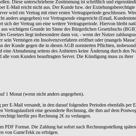
eßen. Diese unterschriebene Zustimmung ist schriftlich und eigenständ
 E-Mail reicht nicht aus. Der Kunde bzw. der Erziehungsberechtigte h
ver wird ein Vertrag mit einer ersten Vertragsperiode geschlossen. Wir
t anders angegeben) vor Vertragsende eingereicht (Email, Kundeninte
t sich der Vertrag um eine weitere Vertragsperiode. Hiervon bleibt natü
ng aus wichtigem Grunde im Sinne des Bürgerlichen Gesetzbuchs (BGB
es Gesetzes liegt insbesondere dann vor, - wenn der Nutzer zahlungsun
er sein Vermögen ein Insolvenzverfahren eröffnet oder (mangels Masse)
nn der Kunde gegen die in diesen AGB normierten Pflichten, insbesond
 und eine Abmahnung seitens des Anbieters keine Änderung durch den Nu
nd alle vom Kunden beauftragten Server. Die Kündigung muss zu ihrer
uf 1 Monat (wenn nicht anders angegeben).
 per E-Mail versandt, in den darauf folgenden Perioden ebenfalls per E
en Vertragslaufzeit eine gesonderte Rechnung, die ihm auf dem Postwe
erechtigt hierfür pro Rechnung 2€ zu verlangen.
 im PDF Format. Die Zahlung hat sofort nach Rechnungsstellung spätes
ten von GameTekk zu erfolgen.