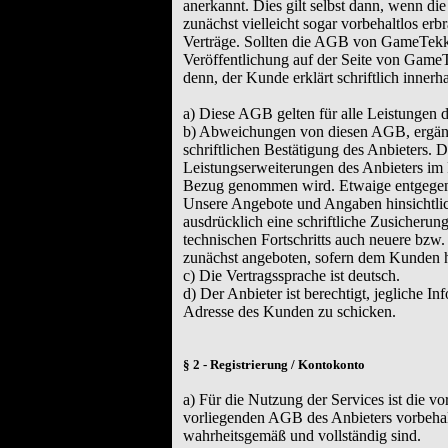
anerkannt. Dies gilt selbst dann, wenn 
zunächst vielleicht sogar vorbehaltlos er
Verträge. Sollten die AGB von GameTek
Veröffentlichung auf der Seite von GameT
denn, der Kunde erklärt schriftlich inne
a) Diese AGB gelten für alle Leistungen
b) Abweichungen von diesen AGB, ergän
schriftlichen Bestätigung des Anbieters. 
Leistungserweiterungen des Anbieters im 
Bezug genommen wird. Etwaige entgegen
Unsere Angebote und Angaben hinsichtlich
ausdrücklich eine schriftliche Zusicherun
technischen Fortschritts auch neuere bzw
zunächst angeboten, sofern dem Kunden hi
c) Die Vertragssprache ist deutsch.
d) Der Anbieter ist berechtigt, jegliche I
Adresse des Kunden zu schicken.
§ 2 - Registrierung / Kontokonto
a) Für die Nutzung der Services ist die v
vorliegenden AGB des Anbieters vorbehal
wahrheitsgemäß und vollständig sind.