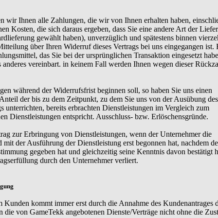
 wir Ihnen alle Zahlungen, die wir von Ihnen erhalten haben, einschli
en Kosten, die sich daraus ergeben, dass Sie eine andere Art der Liefe
ardlieferung gewählt haben), unverzüglich und spätestens binnen vierz
teilung über Ihren Widerruf dieses Vertrags bei uns eingegangen ist. 
ngsmittel, das Sie bei der ursprünglichen Transaktion eingesetzt haben
s anderes vereinbart. in keinem Fall werden Ihnen wegen dieser Rückz
ngen während der Widerrufsfrist beginnen soll, so haben Sie uns einen
Anteil der bis zu dem Zeitpunkt, zu dem Sie uns von der Ausübung des
gs unterrichten, bereits erbrachten Dienstleistungen im Vergleich zum
n Dienstleistungen entspricht. Ausschluss- bzw. Erlöschensgründe.
rtrag zur Erbringung von Dienstleistungen, wenn der Unternehmer die
nd mit der Ausführung der Dienstleistung erst begonnen hat, nachdem de
timmung gegeben hat und gleichzeitig seine Kenntnis davon bestätigt ha
tragserfüllung durch den Unternehmer verliert.
igung
 Kunden kommt immer erst durch die Annahme des Kundenantrages 
n die von GameTekk angebotenen Dienste/Verträge nicht ohne die Zu