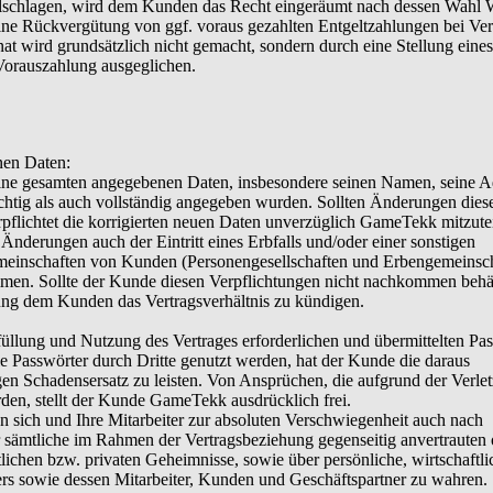
lschlagen, wird dem Kunden das Recht eingeräumt nach dessen Wahl
ne Rückvergütung von ggf. voraus gezahlten Entgeltzahlungen bei Ver
at wird grundsätzlich nicht gemacht, sondern durch eine Stellung eine
Vorauszahlung ausgeglichen.
nen Daten:
ine gesamten angegebenen Daten, insbesondere seinen Namen, seine A
htig als auch vollständig angegeben wurden. Sollten Änderungen dies
rpflichtet die korrigierten neuen Daten unverzüglich GameTekk mitzute
Änderungen auch der Eintritt eines Erbfalls und/oder einer sonstigen
einschaften von Kunden (Personengesellschaften und Erbengemeinsch
en. Sollte der Kunde diesen Verpflichtungen nicht nachkommen behäl
g dem Kunden das Vertragsverhältnis zu kündigen.
rfüllung und Nutzung des Vertrages erforderlichen und übermittelten Pa
die Passwörter durch Dritte genutzt werden, hat der Kunde die daraus
en Schadensersatz zu leisten. Von Ansprüchen, die aufgrund der Verle
erden, stellt der Kunde GameTekk ausdrücklich frei.
ten sich und Ihre Mitarbeiter zur absoluten Verschwiegenheit auch nach
 sämtliche im Rahmen der Vertragsbeziehung gegenseitig anvertrauten 
ichen bzw. privaten Geheimnisse, sowie über persönliche, wirtschaftl
ners sowie dessen Mitarbeiter, Kunden und Geschäftspartner zu wahren.