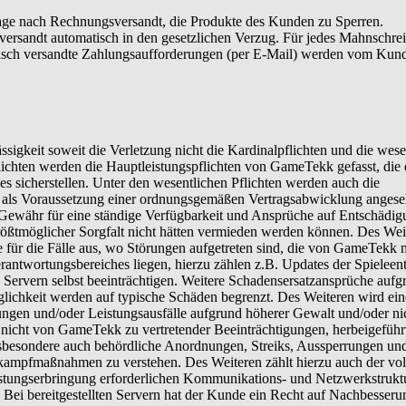
age nach Rechnungsversandt, die Produkte des Kunden zu Sperren.
rsandt automatisch in den gesetzlichen Verzug. Für jedes Mahnschre
onisch versandte Zahlungsaufforderungen (per E-Mail) werden vom Kund
ssigkeit soweit die Verletzung nicht die Kardinalpflichten und die wese
pflichten werden die Hauptleistungspflichten von GameTekk gefasst, die 
 sicherstellen. Unter den wesentlichen Pflichten werden auch die
m als Voraussetzung einer ordnungsgemäßen Vertragsabwicklung anges
ewähr für eine ständige Verfügbarkeit und Ansprüche auf Entschädig
größtmöglicher Sorgfalt nicht hätten vermieden werden können. Des Wei
für die Fälle aus, wo Störungen aufgetreten sind, die von GameTekk n
erantwortungsbereiches liegen, hierzu zählen z.B. Updates der Spieleen
n Servern selbst beeinträchtigen. Weitere Schadensersatzansprüche aufg
glichkeit werden auf typische Schäden begrenzt. Des Weiteren wird ei
ngen und/oder Leistungsausfälle aufgrund höherer Gewalt und/oder ni
 nicht von GameTekk zu vertretender Beeinträchtigungen, herbeigeführ
nsbesondere auch behördliche Anordnungen, Streiks, Aussperrungen un
kampfmaßnahmen zu verstehen. Des Weiteren zählt hierzu auch der vol
eistungserbringung erforderlichen Kommunikations- und Netzwerkstruk
 Bei bereitgestellten Servern hat der Kunde ein Recht auf Nachbesserun