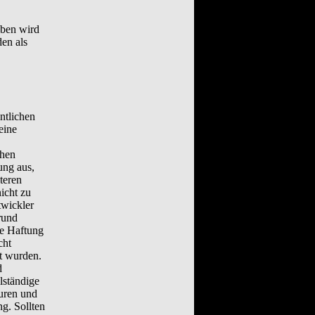
iben wird
en als
ntlichen
eine
ehen
ung aus,
teren
icht zu
twickler
rund
ne Haftung
cht
t wurden.
d
lständige
turen und
g. Sollten