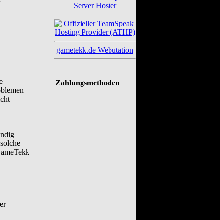
r
Server Hoster
gametekk.de Webutation
e
Zahlungsmethoden
roblemen
icht
endig
 solche
 GameTekk
er