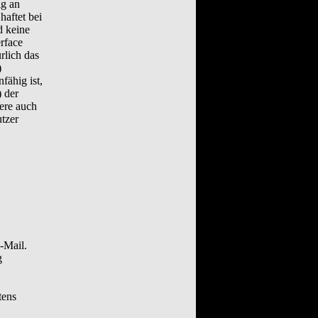
ig an
aftet bei
d keine
rface
rlich das
)
fähig ist,
 der
ere auch
tzer
-Mail.
g
tens