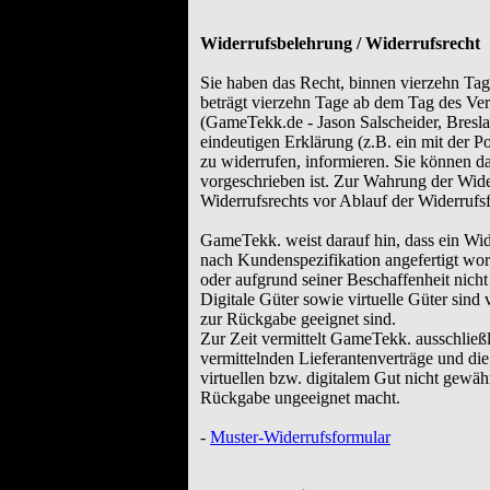
Widerrufsbelehrung / Widerrufsrecht
Sie haben das Recht, binnen vierzehn Ta
beträgt vierzehn Tage ab dem Tag des Ver
(GameTekk.de - Jason Salscheider, Bresl
eindeutigen Erklärung (z.B. ein mit der Po
zu widerrufen, informieren. Sie können d
vorgeschrieben ist. Zur Wahrung der Wider
Widerrufsrechts vor Ablauf der Widerrufsf
GameTekk. weist darauf hin, dass ein Wid
nach Kundenspezifikation angefertigt wor
oder aufgrund seiner Beschaffenheit nicht
Digitale Güter sowie virtuelle Güter sind
zur Rückgabe geeignet sind.
Zur Zeit vermittelt GameTekk. ausschließ
vermittelnden Lieferantenverträge und di
virtuellen bzw. digitalem Gut nicht gewähr
Rückgabe ungeeignet macht.
-
Muster-Widerrufsformular