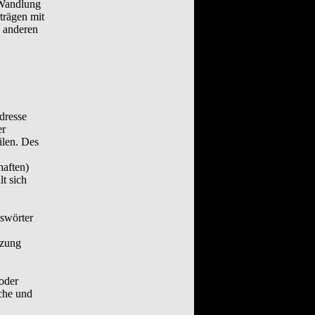
 Wandlung
trägen mit
s anderen
dresse
er
ilen. Des
aften)
t sich
sswörter
tzung
oder
iche und