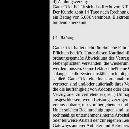
d) Zahlungsverzug:
GameTekk behält sich das Recht vor, 3 T
Der Kunde gerät 14 Tage nach Rechnungve
ein Betrag von 5,00€ vereinbart. Elektr
bindend anerkannt.
§ 6 - Haftung
GameTekk haftet nicht für einfache Fahrlä
Pflichten betrifft. Unter diesen Kardinal
ordnungsgemäße Abwicklung des Vertrages
Nebenpflichten verstanden, die wiederu
werden müssen. GameTekk schließt eine G
solange sie die Systemausfälle auch mit 
schließt GameTekk eine Inanspruchnahme 
vertreten sind und/oder außerhalb ihres V
die die lauffähigkeit von Addons oder de
Verzug oder zu vertretender (Teil-) Unmö
ausgeschlossen, wenn Leistungsverzögeru
voraussehbarer, nur vorübergehender und
Unter solchen Beeinträchtigungen sind i
rechtmäßige unternehmensinterne Arbeits
oder teilweise Ausfall der zur eigenen L
Gateways anderer Anbieter und Betreiber.